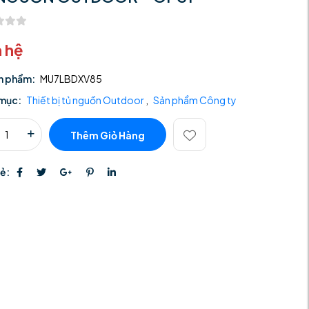
n hệ
n phẩm:
MU7LBDXV85
mục:
Thiết bị tủ nguồn Outdoor
,
Sản phẩm Công ty
Thêm Giỏ Hàng
sẻ: