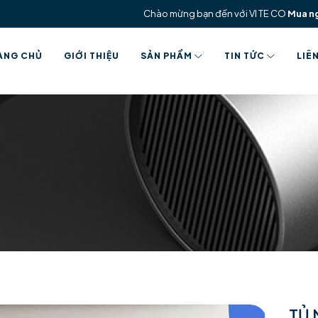
Chào mừng bạn đến với VI TE CO
Mua n
ANG CHỦ
GIỚI THIỆU
SẢN PHẨM
TIN TỨC
LIÊ
TỦ