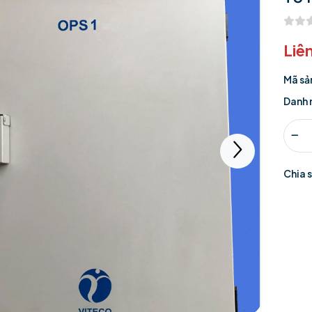
Liê
Mã sả
Danh 
Chia 