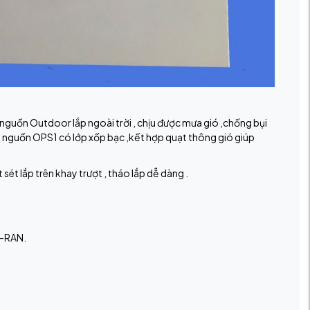
uồn Outdoor lắp ngoài trời , chịu được mưa gió ,chống bụi
tủ nguồn OPS1 có lớp xốp bạc ,kết hợp quạt thông gió giúp
ét lắp trên khay trượt , tháo lắp dễ dàng .
C-RAN.