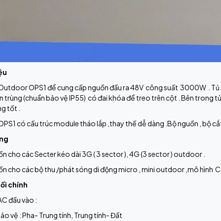
iệu
Outdoor OPS1 để cung cấp nguồn đầu ra 48V công suất 3000W . Tủ ng
 trùng (chuẩn bảo vệ IP55) có đai khóa để treo trên cột . Bên trong 
g tốt .
PS1 có cấu trúc module tháo lắp ,thay thế dễ dàng .Bộ nguồn , bộ cắt s
ụng
n cho các Secter kéo dài 3G ( 3 sector ), 4G (3 sector ) outdoor .
ồn cho các bộ thu /phát sóng di động micro , mini outdoor ,mô hình 
hối chính
 AC đầu vào :
ảo vệ : Pha- Trung tính, Trung tính- Đất