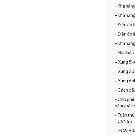
- Khả năn
- Khả năn
- Điện áp 
- Điện áp
- Khả năng
- Mức bảo 
+ Xung 5k
+ Xung 20
+ Xung 65
- Cách đấ
- Cho phép
năng bảo v
- Tuân thủ
TCVN68-
- IEC6164