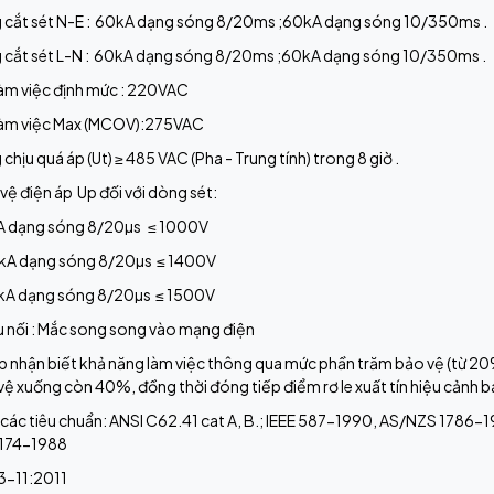
g cắt sét N-E : 60kA dạng sóng 8/20ms ;60kA dạng sóng 10/350ms .
g cắt sét L-N : 60kA dạng sóng 8/20ms ;60kA dạng sóng 10/350ms .
làm việc định mức : 220VAC
 làm việc Max (MCOV):275VAC
 chịu quá áp (Ut) ≥ 485 VAC (Pha - Trung tính) trong 8 giờ .
vệ điện áp Up đối với dòng sét:
A dạng sóng 8/20µs ≤ 1000V
kA dạng sóng 8/20µs ≤ 1400V
kA dạng sóng 8/20µs ≤ 1500V
u nối : Mắc song song vào mạng điện
 nhận biết khả năng làm việc thông qua mức phần trăm bảo vệ (từ 20%
ệ xuống còn 40%, đồng thời đóng tiếp điểm rơ le xuất tín hiệu cảnh b
 các tiêu chuẩn: ANSI C62.41 cat A, B.; IEEE 587-1990, AS/NZS 1786-
174-1988
3-11:2011