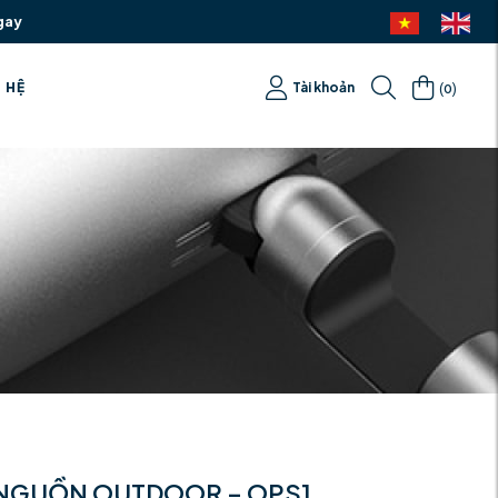
gay
(
)
N HỆ
Tài khoản
0
 NGUỒN OUTDOOR – OPS1