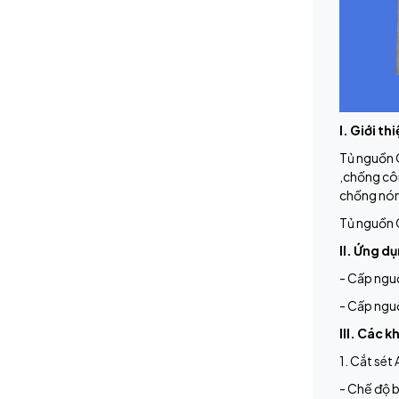
I. Giới th
Tủ nguồn 
,chống côn
chống nón
Tủ nguồn O
II. Ứng d
- Cấp nguồ
- Cấp ngu
III. Các k
1. Cắt sét
- Chế độ b