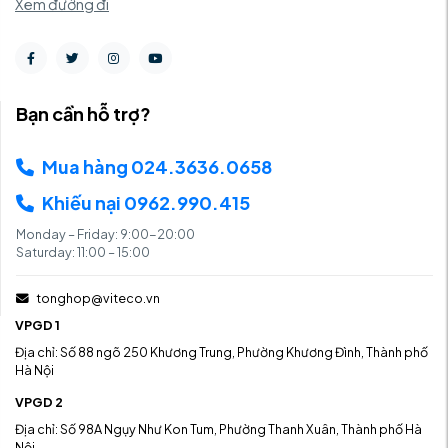
Xem đường đi
Bạn cần hỗ trợ?
Mua hàng 024.3636.0658
Khiếu nại 0962.990.415
Monday – Friday: 9:00-20:00
Saturday: 11:00 – 15:00
tonghop@viteco.vn
VPGD 1
Địa chỉ: Số 88 ngõ 250 Khương Trung, Phường Khương Đình, Thành phố
Hà Nội
VPGD 2
Địa chỉ: Số 98A Ngụy Như Kon Tum, Phường Thanh Xuân, Thành phố Hà
Nội