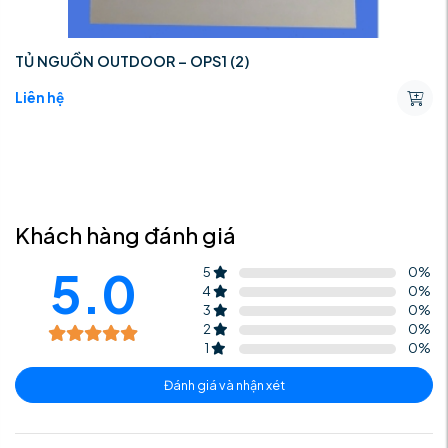
TỦ NGUỒN OUTDOOR – OPS1 (2)
Liên hệ
Khách hàng đánh giá
5.0
5
0
%
4
0
%
3
0
%
2
0
%
1
0
%
Đánh giá và nhận xét