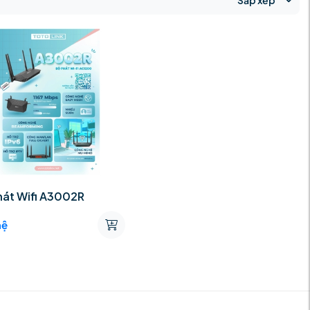
Sắp xếp
hát Wifi A3002R
hệ