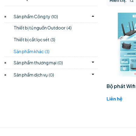
Hiển thị:
12
Sản phẩm Công ty
)
(10
Thiết bị tủ nguồn Outdoor
)
(4
Thiết bị cắt lọc sét
)
(3
Sản phẩm khác
)
(3
Sản phẩm thương mại
)
(0
Sản phẩm dịch vụ
)
(0
Bộ phát Wif
Liên hệ