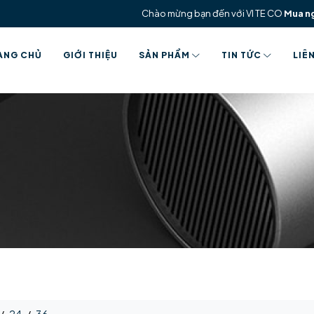
Chào mừng bạn đến với VI TE CO
Mua n
ANG CHỦ
GIỚI THIỆU
SẢN PHẨM
TIN TỨC
LIÊ