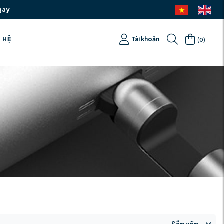
gay
(
)
N HỆ
Tài khoản
0