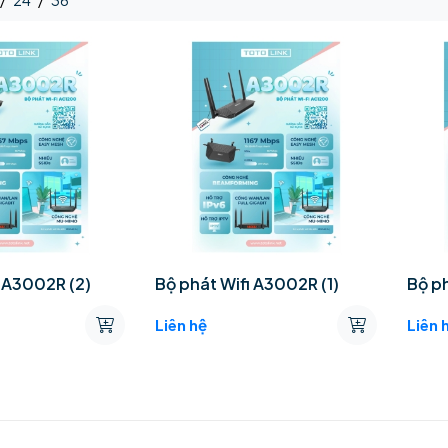
/
24
/
36
i A3002R (2)
Bộ phát Wifi A3002R (1)
Bộ p
Liên hệ
Liên 