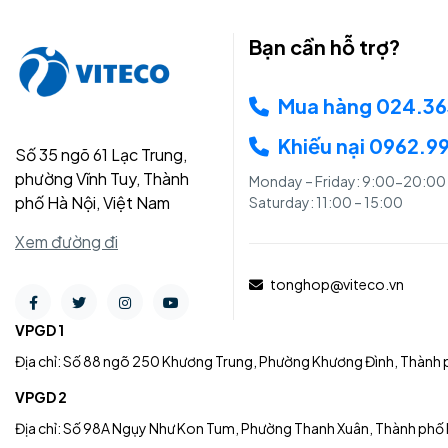
Bạn cần hỗ trợ?
Mua hàng 024.3
Khiếu nại 0962.9
Số 35 ngõ 61 Lạc Trung,
phường Vĩnh Tuy, Thành
Monday – Friday: 9:00-20:00
phố Hà Nội, Việt Nam
Saturday: 11:00 – 15:00
Xem đường đi
tonghop@viteco.vn
VPGD 1
Địa chỉ: Số 88 ngõ 250 Khương Trung, Phường Khương Đình, Thành 
VPGD 2
Địa chỉ: Số 98A Ngụy Như Kon Tum, Phường Thanh Xuân, Thành phố 